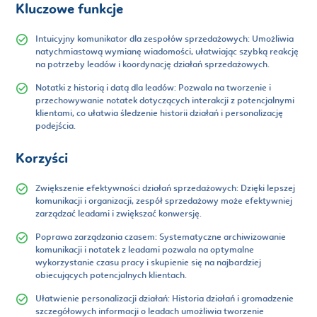
Kluczowe funkcje
Intuicyjny komunikator dla zespołów sprzedażowych:
Umożliwia
natychmiastową wymianę wiadomości, ułatwiając szybką reakcję
na potrzeby leadów i koordynację działań sprzedażowych.
Notatki z historią i datą dla leadów:
Pozwala na tworzenie i
przechowywanie notatek dotyczących interakcji z potencjalnymi
klientami, co ułatwia śledzenie historii działań i personalizację
podejścia.
Korzyści
Zwiększenie efektywności działań sprzedażowych:
Dzięki lepszej
komunikacji i organizacji, zespół sprzedażowy może efektywniej
zarządzać leadami i zwiększać konwersję.
Poprawa zarządzania czasem:
Systematyczne archiwizowanie
komunikacji i notatek z leadami pozwala na optymalne
wykorzystanie czasu pracy i skupienie się na najbardziej
obiecujących potencjalnych klientach.
Ułatwienie personalizacji działań:
Historia działań i gromadzenie
szczegółowych informacji o leadach umożliwia tworzenie