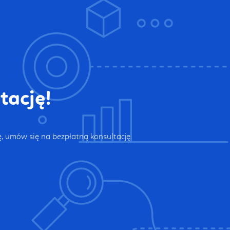
tację!
 umów się na bezpłatną konsultację.