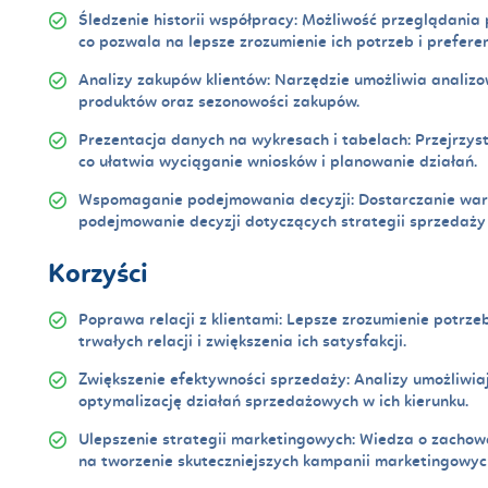
Śledzenie historii współpracy:
Możliwość przeglądania peł
co pozwala na lepsze zrozumienie ich potrzeb i preferen
Analizy zakupów klientów:
Narzędzie umożliwia analizo
produktów oraz sezonowości zakupów.
Prezentacja danych na wykresach i tabelach:
Przejrzyst
co ułatwia wyciąganie wniosków i planowanie działań.
Wspomaganie podejmowania decyzji:
Dostarczanie war
podejmowanie decyzji dotyczących strategii sprzedaży 
Korzyści
Poprawa relacji z klientami:
Lepsze zrozumienie potrzeb
trwałych relacji i zwiększenia ich satysfakcji.
Zwiększenie efektywności sprzedaży:
Analizy umożliwiaj
optymalizację działań sprzedażowych w ich kierunku.
Ulepszenie strategii marketingowych:
Wiedza o zachowa
na tworzenie skuteczniejszych kampanii marketingowyc