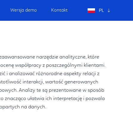
GB
Wersja demo
Kontakt
PL
US
 zaawansowane narzędzie analityczne, które
 ocenę współpracy z poszczególnymi klientami.
ć i analizować różnorodne aspekty relacji z
zęstotliwość interakcji, wartość generowanych
powych. Analizy te są prezentowane w sposób
 co znacząco ułatwia ich interpretację i pozwala
opartych na danych.